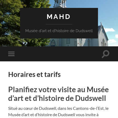
MAHD
Musée d'art et d'histoire de Dudswell
Bascul
Basculer
le
le
champ
menu
de
mobile
recher
Horaires et tarifs
Planifiez votre visite au Musée
d’art et d’histoire de Dudswell
Situé au cœur de Dudswell, dans les Cantons-de-l’Est, le
Musée d’art et d’histoire de Dudswell vous invite à